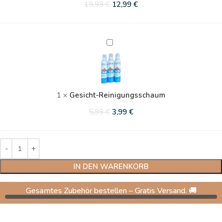
19,99
€
12,99
€
Gesicht-
Reinigungsschaum
1
×
Gesicht-Reinigungsschaum
5,99
€
3,99
€
IN DEN WARENKORB
Gesamtes Zubehör bestellen – Gratis Versand. 🚚