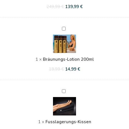
249,99
€
139,99
€
Bräunungs-
Lotion
200ml
1
×
Bräunungs-Lotion 200ml
19,99
€
14,99
€
Fusslagerungs-
Kissen
1
×
Fusslagerungs-Kissen